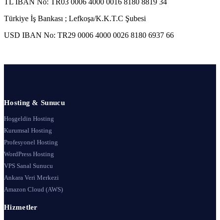
TL IBAN No: TR03 0006 4000 0016 8180 8819 34
Türkiye İş Bankası ; Lefkoşa/K.K.T.C Şubesi
USD IBAN No: TR29 0006 4000 0026 8180 6937 66
Hosting & Sunucu
Hoşgeldin Hosting
Kurumsal Hosting
Profesyonel Hosting
WordPress Hosting
VPS Sanal Sunucu
Ankara Veri Merkezi
Amazon Cloud (AWS)
Hizmetler