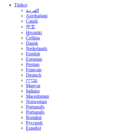
Türkçe
العربية
Azerbaijani
Català
中文
Hrvatski
Čeština
Dansk
Nederlands
English
Estonian
Persian
Français
Deutsch
עברית
Magyar
Italiano
Macedonian
Norwegian
Português
Português
Română
Русский
Español