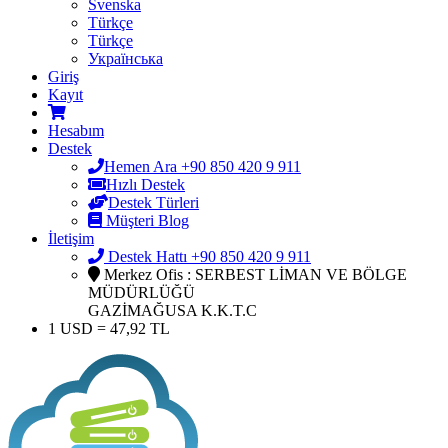
Svenska
Türkçe
Türkçe
Українська
Giriş
Kayıt
Hesabım
Destek
Hemen Ara +90 850 420 9 911
Hızlı Destek
Destek Türleri
Müşteri Blog
İletişim
Destek Hattı +90 850 420 9 911
Merkez Ofis : SERBEST LİMAN VE BÖLGE
MÜDÜRLÜĞÜ
GAZİMAĞUSA K.K.T.C
1 USD = 47,92 TL