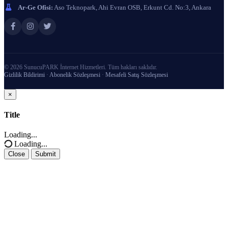
Ar-Ge Ofisi:
Aso Teknopark, Ahi Evran OSB, Erkunt Cd. No:3, Ankara
© 2026 SunucuPARK İnternet Hizmetleri. Tüm hakları saklıdır.
Gizlilik Bildirimi
·
Abonelik Sözleşmesi
·
Mesafeli Satış Sözleşmesi
×
Close
Title
Loading...
Loading...
Close
Submit