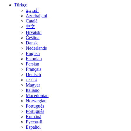
Türkçe
العربية
Azerbaijani
Català
中文
Hrvatski
Čeština
Dansk
Nederlands
English
Estonian
Persian
Français
Deutsch
עברית
Magyar
Italiano
Macedonian
Norwegian
Português
Português
Română
Русский
Español