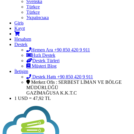
Svenska
Türkçe
Türkçe
Українська
Giriş
Kayıt
Hesabım
Destek
Hemen Ara +90 850 420 9 911
Hızlı Destek
Destek Türleri
Müşteri Blog
İletişim
Destek Hattı +90 850 420 9 911
Merkez Ofis : SERBEST LİMAN VE BÖLGE
MÜDÜRLÜĞÜ
GAZİMAĞUSA K.K.T.C
1 USD = 47,92 TL