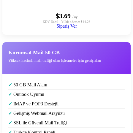
$3.69
/ ay
KDV Dahil · Yıllık ödeme: $44.28
Sipariş Ver
Kurumsal Mail 50 GB
Yüksek hacimli mail trafiği olan işletmeler için geniş alan
✓
50 GB Mail Alanı
✓
Outlook Uyumu
✓
IMAP ve POP3 Desteği
✓
Gelişmiş Webmail Arayüzü
✓
SSL ile Güvenli Mail Trafiği
✓
Türkçe Kontrol Paneli