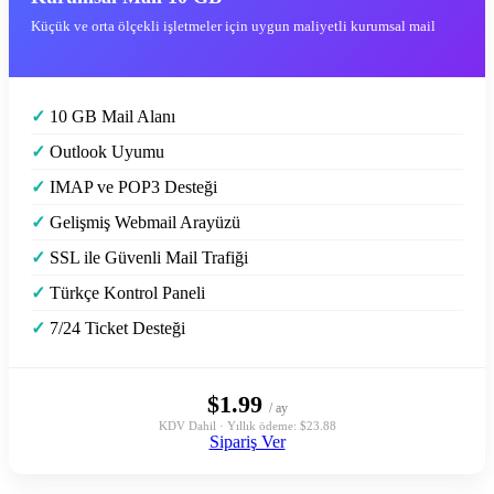
Küçük ve orta ölçekli işletmeler için uygun maliyetli kurumsal mail
✓
10 GB Mail Alanı
✓
Outlook Uyumu
✓
IMAP ve POP3 Desteği
✓
Gelişmiş Webmail Arayüzü
✓
SSL ile Güvenli Mail Trafiği
✓
Türkçe Kontrol Paneli
✓
7/24 Ticket Desteği
$1.99
/ ay
KDV Dahil · Yıllık ödeme: $23.88
Sipariş Ver