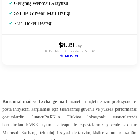
✓
Gelişmiş Webmail Arayüzü
✓
SSL ile Güvenli Mail Trafiği
✓
7/24 Ticket Desteği
$8.29
/ ay
KDV Dahil · Yıllık ödeme: $99.48
Sipariş Ver
Kurumsal mail
ve
Exchange mail
hizmetleri, işletmenizin profesyonel e-
posta ihtiyacını karşılamak için tasarlanmış güvenli ve yüksek performanslı
çözümlerdir. SunucuPARK'ın Türkiye lokasyonlu sunucularında
barındırılan KVKK uyumlu altyapı ile e-postalarınız güvenle saklanır.
Microsoft Exchange teknolojisi sayesinde takvim, kişiler ve notlarınızı tüm