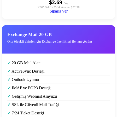
$2.69
/ ay
KDV Dahil · Yıllık ödeme: $32.28
Sipariş Ver
Exchange Mail 20 GB
Orta ölçekli ekipler için Exchange özellikleri ile tam çözüm
✓
20 GB Mail Alanı
✓
ActiveSync Desteği
✓
Outlook Uyumu
✓
IMAP ve POP3 Desteği
✓
Gelişmiş Webmail Arayüzü
✓
SSL ile Güvenli Mail Trafiği
✓
7/24 Ticket Desteği