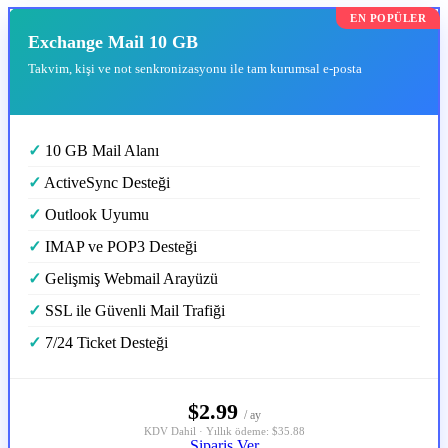
EN POPÜLER
Exchange Mail 10 GB
Takvim, kişi ve not senkronizasyonu ile tam kurumsal e-posta
✓
10 GB Mail Alanı
✓
ActiveSync Desteği
✓
Outlook Uyumu
✓
IMAP ve POP3 Desteği
✓
Gelişmiş Webmail Arayüzü
✓
SSL ile Güvenli Mail Trafiği
✓
7/24 Ticket Desteği
$2.99
/ ay
KDV Dahil · Yıllık ödeme: $35.88
Sipariş Ver