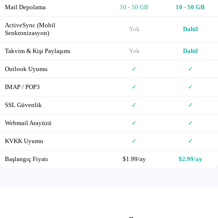
Mail Depolama
10 - 50 GB
10 - 50 GB
ActiveSync (Mobil
Yok
Dahil
Senkronizasyon)
Takvim & Kişi Paylaşımı
Yok
Dahil
Outlook Uyumu
✓
✓
IMAP / POP3
✓
✓
SSL Güvenlik
✓
✓
Webmail Arayüzü
✓
✓
KVKK Uyumu
✓
✓
Başlangıç Fiyatı
$1.99/ay
$2.99/ay