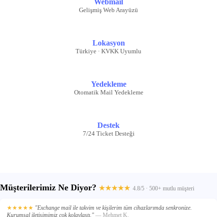
Webmail
Gelişmiş Web Arayüzü
Lokasyon
Türkiye · KVKK Uyumlu
Yedekleme
Otomatik Mail Yedekleme
Destek
7/24 Ticket Desteği
Müşterilerimiz Ne Diyor?
★★★★★
4.8/5 · 500+ mutlu müşteri
★★★★★
"Exchange mail ile takvim ve kişilerim tüm cihazlarımda senkronize.
Kurumsal iletişimimiz çok kolaylaştı."
— Mehmet K.