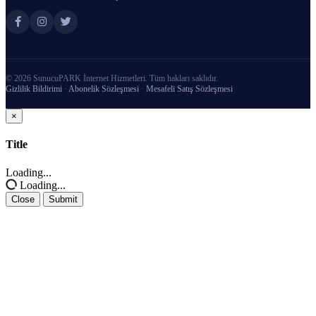
© 2026 SunucuPARK İnternet Hizmetleri. Tüm hakları saklıdır.
Gizlilik Bildirimi
·
Abonelik Sözleşmesi
·
Mesafeli Satış Sözleşmesi
×
Close
Title
Loading...
Loading...
Close
Submit