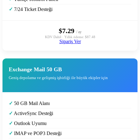
✓
7/24 Ticket Desteği
$7.29
/ ay
KDV Dahil · Yıllık ödeme: $87.48
Sipariş Ver
Exchange Mail 50 GB
Geniş depolama ve gelişmiş işbirliği ile büyük ekipler için
✓
50 GB Mail Alanı
✓
ActiveSync Desteği
✓
Outlook Uyumu
✓
IMAP ve POP3 Desteği