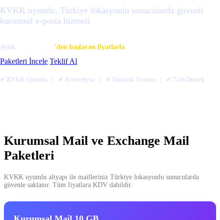
KVKK uyumlu, Türkiye lokasyonlu sunucularda güvenli
kurumsal e-posta hizmeti
$1.99
Aylık
'den başlayan fiyatlarla
Paketleri İncele
Teklif Al
✔ KVKK Uyumlu | ✔ ActiveSync | ✔ Outlook Uyumu | ✔ 7/24 Destek
Kurumsal Mail ve Exchange Mail
Paketleri
KVKK uyumlu altyapı ile mailleriniz Türkiye lokasyonlu sunucularda
güvenle saklanır. Tüm fiyatlara KDV dahildir.
Kurumsal Mail 10 GB