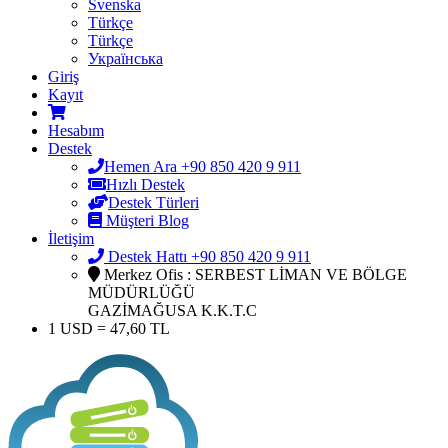
Svenska
Türkçe
Türkçe
Українська
Giriş
Kayıt
Hesabım
Destek
Hemen Ara +90 850 420 9 911
Hızlı Destek
Destek Türleri
Müşteri Blog
İletişim
Destek Hattı +90 850 420 9 911
Merkez Ofis : SERBEST LİMAN VE BÖLGE
MÜDÜRLÜĞÜ
GAZİMAĞUSA K.K.T.C
1 USD = 47,60 TL