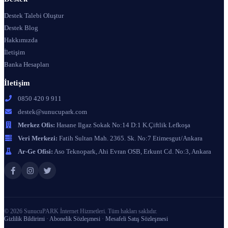
Destek Talebi Oluştur
Destek Blog
Hakkımızda
İletişim
Banka Hesapları
İletişim
0850 420 9 911
destek@sunucupark.com
Merkez Ofis:
Hasane Ilgaz Sokak No:14 D:1 K.Çiftlik Lefkoşa
Veri Merkezi:
Fatih Sultan Mah. 2365. Sk. No:7 Etimesgut/Ankara
Ar-Ge Ofisi:
Aso Teknopark, Ahi Evran OSB, Erkunt Cd. No:3, Ankara
© 2026 SunucuPARK İnternet Hizmetleri. Tüm hakları saklıdır.
Gizlilik Bildirimi
·
Abonelik Sözleşmesi
·
Mesafeli Satış Sözleşmesi