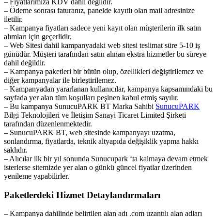
– Fiyatlarımıza KDV dahil değildir.
– Ödeme sonrası faturanız, panelde kayıtlı olan mail adresinize
iletilir.
– Kampanya fiyatları sadece yeni kayıt olan müşterilerin ilk satın
alımları için geçerlidir.
– Web Sitesi dahil kampanyadaki web sitesi teslimat süre 5-10 iş
günüdür. Müşteri tarafından satın alınan ekstra hizmetler bu süreye
dahil değildir.
– Kampanya paketleri bir bütün olup, özellikleri değiştirilemez ve
diğer kampanyalar ile birleştirilemez.
– Kampanyadan yararlanan kullanıcılar, kampanya kapsamındaki bu
sayfada yer alan tüm koşulları peşinen kabul etmiş sayılır.
– Bu kampanya SunucuPARK BT Marka Sahibi
SunucuPARK
Bilgi Teknolojileri ve İletişim Sanayi Ticaret Limited Şirketi
tarafından düzenlenmektedir.
– SunucuPARK BT, web sitesinde kampanyayı uzatma,
sonlandırma, fiyatlarda, teknik altyapıda değişiklik yapma hakkı
saklıdır.
– Alıcılar ilk bir yıl sonunda Sunucupark ‘ta kalmaya devam etmek
isterlerse sitemizde yer alan o günkü güncel fiyatlar üzerinden
yenileme yapabilirler.
Paketlerdeki Hizmet Detaylandırmaları
– Kampanya dahilinde belirtilen alan adı .com uzantılı alan adları