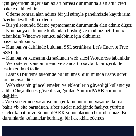
için geçerlidir, diğer alan adları olması durumunda alan adı ücreti
pakete dahil edilir.
– Ödeme sonrası alan adınız bir yıl süreyle panelimizde kayıtlı isim
üzerine tescil edilmektedir.
– Bir yıl sonunda ödeme yapmamanız durumunda alan adınız düşer.
– Kampanya dahilinde kullanılan hosting ve mail hizmeti Linux
tabanlıdır. Windows sunucu talebiniz için ekibimize
başvurabilirsiniz.
– Kampanya dahilinde bulunan SSL sertifikası Let's Encrypt Free
SSSL'dir.
– Kampanya kapsamında sağlanan web sitesi Wordpress tabanlıdır.
– Web siteleri standart menü ve standart 5 sayfalık bir içerik ile
teslim edilmektedir.
– Lisanslı bir tema talebinde bulunulması durumunda lisans ücreti
kullanıcıya aittir.
– Web sitesinin güncellemeleri ve eklentilerin güvenliği kullanıcıya
aittir. Oluşabilecek güvenlik açığından SunucuPARK sorumlu
değildir.
- Web sitelerinde yasadışı bir içerik bulunduran, yaşadığı kumar,
bahis vb. site barındıran, siber suçlar niteliğinde faaliyet yürüten
siteler kapatılır ve SunucuPARK sunucularında barındırılmaz. Bu
durumlarda kullanıclar herhnagi bir hak iddia edemez.