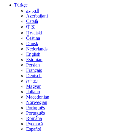
Türkçe
العربية
Azerbaijani
Català
中文
Hrvatski
Čeština
Dansk
Nederlands
English
Estonian
Persian
Français
Deutsch
עברית
Magyar
Italiano
Macedonian
Norwegian
Português
Português
Română
Русский
Español